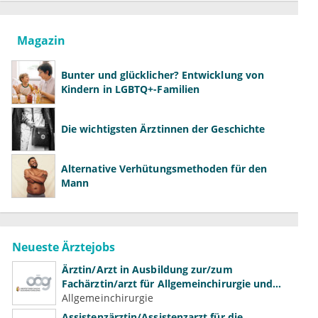
Magazin
Bunter und glücklicher? Entwicklung von
Kindern in LGBTQ+-Familien
Die wichtigsten Ärztinnen der Geschichte
Alternative Verhütungsmethoden für den
Mann
Neueste Ärztejobs
Ärztin/Arzt in Ausbildung zur/zum
Fachärztin/arzt für Allgemeinchirurgie und
Gefäßchirurgie
Allgemeinchirurgie
Assistenzärztin/Assistenzarzt für die