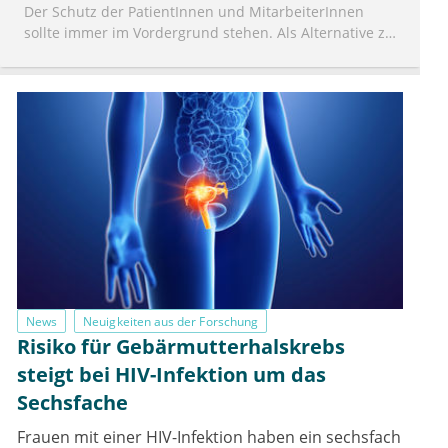
Der Schutz der PatientInnen und MitarbeiterInnen
sollte immer im Vordergrund stehen. Als Alternative zu
operativen Eingriffen ist die Lasertherapie durchaus
interessant.
News
Neuigkeiten aus der Forschung
Risiko für Gebärmutterhalskrebs
steigt bei HIV-Infektion um das
Sechsfache
Frauen mit einer HIV-Infektion haben ein sechsfach