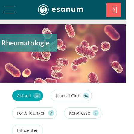
Aktuell
Journal Club
287
40
Fortbildungen
Kongresse
8
7
Infocenter