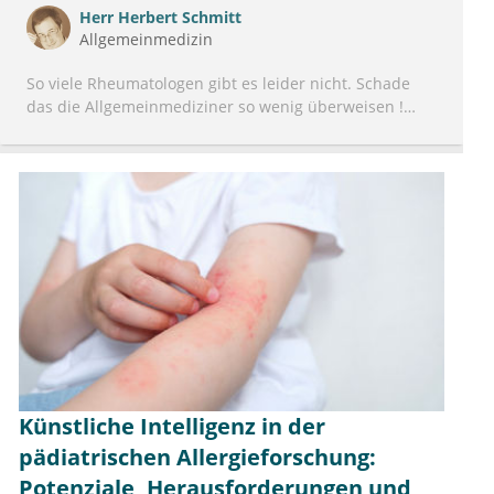
Herr
Herbert Schmitt
Allgemeinmedizin
So viele Rheumatologen gibt es leider nicht. Schade
das die Allgemeinmediziner so wenig überweisen !
Aber was bringt eine Überweisung , wenn die einzige
Praxis im Umkreis keine ausreichende Kapazität hat.
Dann sind die Wartezeiten bedingt auch sehr lang!
Viele sind in Rente, keiner rückt nach. Die Ausbildung
zum Rheumatologen müsste reformiert werden…….
Künstliche Intelligenz in der
pädiatrischen Allergieforschung:
Potenziale, Herausforderungen und