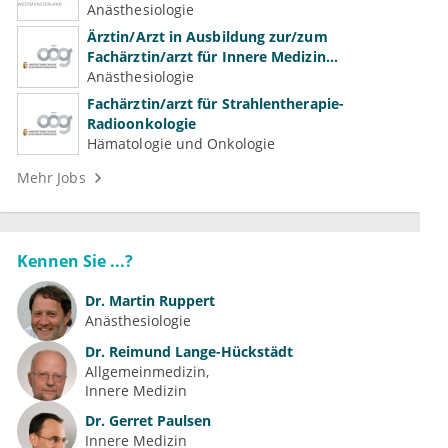
Anästhesiologie
Ärztin/Arzt in Ausbildung zur/zum
Fachärztin/arzt für Innere Medizin
(Kardiologie, Nephrologie, Intensivmedizin)
Anästhesiologie
Fachärztin/arzt für Strahlentherapie-
Radioonkologie
Hämatologie und Onkologie
Mehr Jobs
Kennen Sie ...?
Dr.
Martin Ruppert
Anästhesiologie
Dr.
Reimund Lange-Hückstädt
Allgemeinmedizin
Innere Medizin
Dr.
Gerret Paulsen
Innere Medizin