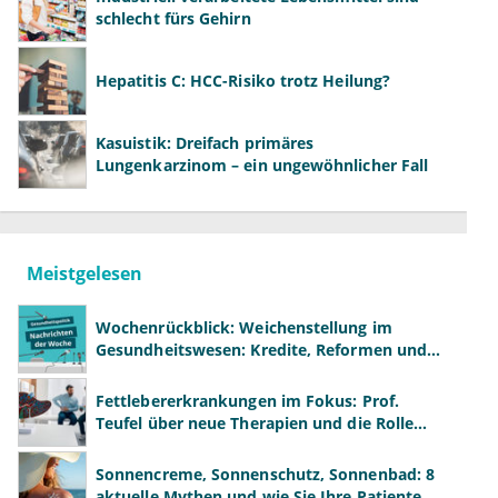
schlecht fürs Gehirn
Hepatitis C: HCC-Risiko trotz Heilung?
Kasuistik: Dreifach primäres
Lungenkarzinom – ein ungewöhnlicher Fall
Meistgelesen
Wochenrückblick: Weichenstellung im
Gesundheitswesen: Kredite, Reformen und
neue Modelle
Fettlebererkrankungen im Fokus: Prof.
Teufel über neue Therapien und die Rolle
der Fachärzte
Sonnencreme, Sonnenschutz, Sonnenbad: 8
aktuelle Mythen und wie Sie Ihre Patienten