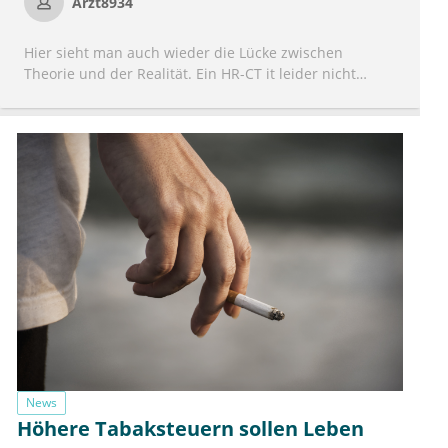
Arzt8934
Hier sieht man auch wieder die Lücke zwischen
Theorie und der Realität. Ein HR-CT it leider nicht
überall verfügbar meist müssen sich Hausärzte in der
Versorgung mit Röntgenaufnahmen und Spirometrie
sowie dem klinischen Befund orientieren. Dafür tut
sich langsam aber stetig etwas in Sachen
Antibiotikatherapie und einige der neuen Makrolide
sind wesentlich besser verträglich und applizierbar als
die älteren.
News
Höhere Tabaksteuern sollen Leben