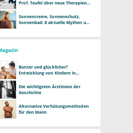
Prof. Teufel über neue Therapien
und die Rolle der Fachärzte
Sonnencreme, Sonnenschutz,
Sonnenbad: 8 aktuelle Mythen und
wie Sie Ihre Patienten richtig
aufklären können
Magazin
Bunter und glücklicher?
Entwicklung von Kindern in
LGBTQ+-Familien
Die wichtigsten Ärztinnen der
Geschichte
Alternative Verhütungsmethoden
für den Mann