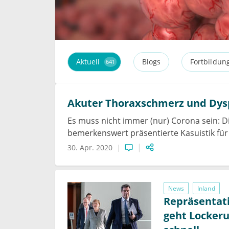
Aktuell
Blogs
Fortbildun
641
Akuter Thoraxschmerz und Dysp
Es muss nicht immer (nur) Corona sein: Di
bemerkenswert präsentierte Kasuistik für 
30. Apr. 2020
News
Inland
Repräsentati
geht Locker