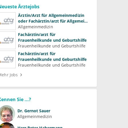
Neueste Ärztejobs
Ärztin/Arzt für Allgemeinmedizin
oder Fachärztin/arzt für Allgemein-
und Familienmedizin für
Allgemeinmedizin
Psychiatrie und
Fachärztin/arzt für
Psychotherapeutische Medizin
Frauenheilkunde und Geburtshilfe
Frauenheilkunde und Geburtshilfe
Fachärztin/arzt für
Frauenheilkunde und Geburtshilfe
Frauenheilkunde und Geburtshilfe
Mehr Jobs
Kennen Sie ...?
Dr.
Gernot Sauer
Allgemeinmedizin
Herr
Peter Habermann