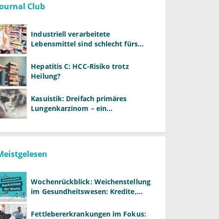
Journal Club
Industriell verarbeitete
Lebensmittel sind schlecht fürs
Gehirn
Hepatitis C: HCC-Risiko trotz
Heilung?
Kasuistik: Dreifach primäres
Lungenkarzinom – ein
ungewöhnlicher Fall
Meistgelesen
Wochenrückblick: Weichenstellung
im Gesundheitswesen: Kredite,
Reformen und neue Modelle
Fettlebererkrankungen im Fokus: