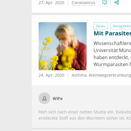
27. Apr. 2020
Coronavirus
News
Neuigkeite
Mit Parasite
Wissenschaftler
Universität Mün
haben entdeckt, 
Wurmparasiten h
24. Apr. 2020
Asthma
Atemwegserkrankun
WiFe
Hört sich nach einer netten Studie ein. Evolut
entdeckte Stoff aus den Würmern sicher ist. K
Momentan befindet sich die ambitionierte Kol
präklinischen Phase ihrer Forschungsbemühun