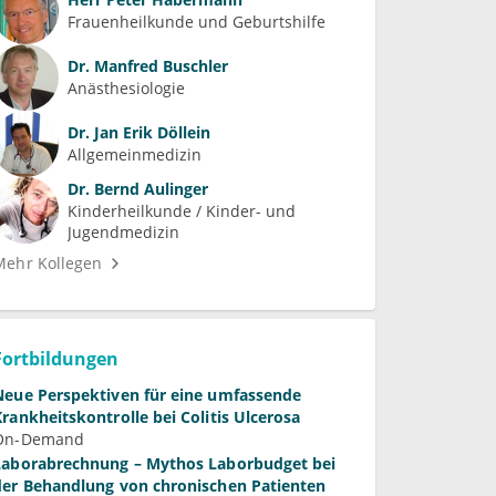
Frauenheilkunde und Geburtshilfe
Dr.
Manfred Buschler
Anästhesiologie
Dr.
Jan Erik Döllein
Allgemeinmedizin
Dr.
Bernd Aulinger
Kinderheilkunde / Kinder- und 
Jugendmedizin
Mehr Kollegen
Fortbildungen
Neue Perspektiven für eine umfassende
Krankheitskontrolle bei Colitis Ulcerosa
On-Demand
Laborabrechnung – Mythos Laborbudget bei
der Behandlung von chronischen Patienten