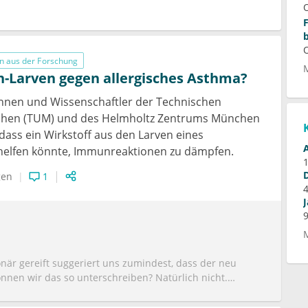
n aus der Forschung
n-Larven gegen allergisches Asthma?
innen und Wissenschaftler der Technischen
chen (TUM) und des Helmholtz Zentrums München
dass ein Wirkstoff aus den Larven eines
elfen könnte, Immunreaktionen zu dämpfen.
gen
1
ionär gereift suggeriert uns zumindest, dass der neu
önnen wir das so unterschreiben? Natürlich nicht.
legin mit dem interessanten Doppelnamen noch in der
gen. Sie und ich wissen, dass Untersuchungen am Tier