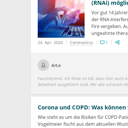
(RNAi) mögli
Sensibilisierung hat erfolgreich stattgefunde
könnte ein Problem sein. Sobald die Leute mi
Vor gut 14 Jahre
ihr Friseur den lang ersehnten Termin nachhol
der RNA-Interfer
leichtsinnig. Seit gestern gilt die Maskenpflic
noch ganz gut funktioniert. Am Abend war mehr 
Fire vergeben. A
genutzt habe, ohne Mund- und Nasenschutz u
ungeahnte thera
24. Apr. 2020
Coronavirus
1
ArLo
Faszinierend. Ich finde es toll, dass hier auch 
detailliert ausgeführt sind. Wir alle schauen 
uns eventuell eine wirksame Therapie gegen da
durch eine adäquate mediale Berichterstattung
Wirkstoff sicherlich noch etwas auf sich warten
Corona und COPD: Was können wi
Phase I/II. Aus dem „gerade mal“ können wir 
ist hier, die Vermehrung des Virus zu stoppen
Wie steht es um die Risiken für COPD-Pat
milder ausfallen lassen, als dass das Immuns
Vogelmeier fischt aus dem aktuellen Wust
ist verheißungsvoll und eine spannende Alterna