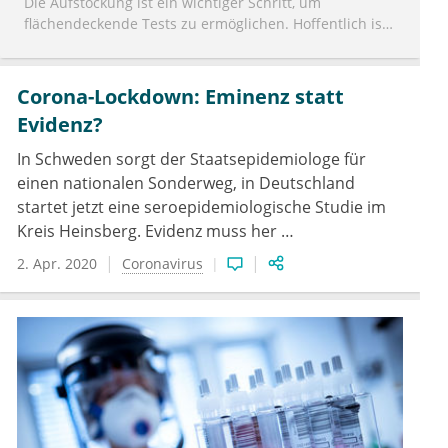
Die Aufstockung ist ein wichtiger Schritt, um
flächendeckende Tests zu ermöglichen. Hoffentlich ist
ein Antikörpertest schnell bereit und zuverlässlich.
Eine Automatisierung der PCR Methode und eine
Mitarbeit der Pharmakonzerne wäre außerdem sehr
Corona-Lockdown: Eminenz statt
wünschenswert.
Evidenz?
In Schweden sorgt der Staatsepidemiologe für
einen nationalen Sonderweg, in Deutschland
startet jetzt eine seroepidemiologische Studie im
Kreis Heinsberg. Evidenz muss her …
2. Apr. 2020
Coronavirus