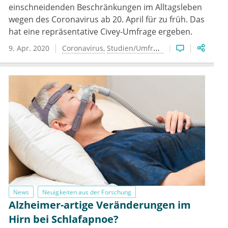
einschneidenden Beschränkungen im Alltagsleben
gerade ist, jeder Patient hat eine umfassende
wegen des Coronavirus ab 20. April für zu früh. Das
Aufklärung verdient, die keinesfalls schonungslos sein
muss.
hat eine repräsentative Civey-Umfrage ergeben.
9. Apr. 2020
Coronavirus
Studien/Umfragen
News
Neuigkeiten aus der Forschung
Alzheimer-artige Veränderungen im
Hirn bei Schlafapnoe?