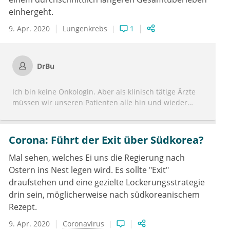
einhergeht.
9. Apr. 2020
Lungenkrebs
1
DrBu
Ich bin keine Onkologin. Aber als klinisch tätige Ärzte
müssen wir unseren Patienten alle hin und wieder
unerfreuliche Nachrichten über ihren
Gesundheitszustand übermitteln. Und hier bin ich ein
großer Verfechter der offenen Kommunikation und des
Corona: Führt der Exit über Südkorea?
Konzepts „informierter Patient“. Je gravierender die
potentiellen Auswirkungen einer Erkrankung auf die
Mal sehen, welches Ei uns die Regierung nach
Lebensumstände, Lebensqualität und Überlebenszeit
Ostern ins Nest legen wird. Es sollte "Exit"
des Patienten sind, desto wichtiger ist ein
draufstehen und eine gezielte Lockerungsstrategie
unmissverständlicher Umgang mit ihnen. Und zwar
drin sein, möglicherweise nach südkoreanischem
gerade bei jenen Patienten, die nicht unbedingt zu den
Rezept.
Sensitizern gehören und körperliche Umstände, die
ihnen nicht in den Kram passen, gerne wegwischen.
9. Apr. 2020
Coronavirus