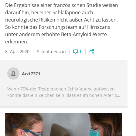
Die Ergebnisse einer französischen Studie weisen
darauf hin, bei einer Schlafapnoe auch
neurologische Risiken nicht außer Acht zu lassen.
So konnte das Forschungsteam auf Hirnscans
unter anderem erhöhte Beta-Amyloid-Werte
erkennen.
8. Apr. 2020
Schlafmedizin
1
Arzt7371
Wenn 75% der Testpersonen Schlafapnoe aufweisen
könnte das ein Zeichen sein, dass es im hohen Alter oft
unbemerkt dazu kommt und entsprechende Tests und
Vorsichtsmaßnahmen sollten frühzeitig ergriffen
werden.