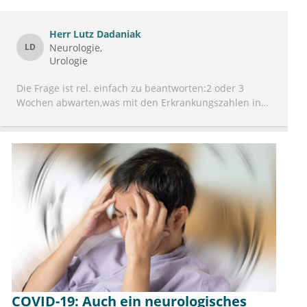
Herr
Lutz Dadaniak
LD
Neurologie
Urologie
Die Frage ist rel. einfach zu beantworten:2 oder 3
Wochen abwarten,was mit den Erkrankungszahlen in
Schweden und Dänemark geschieht.Dann weiß
man,was eine "Öffnung" bewirkt und kann evtl.
"nachziehen".
COVID-19: Auch ein neurologisches