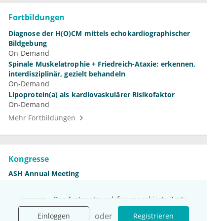
Fortbildungen
Diagnose der H(O)CM mittels echokardiographischer
Bildgebung
On-Demand
Spinale Muskelatrophie + Friedreich-Ataxie: erkennen,
interdisziplinär, gezielt behandeln
On-Demand
Lipoprotein(a) als kardiovaskulärer Risikofaktor
On-Demand
Mehr Fortbildungen
Kongresse
ASH Annual Meeting
12.–15. Dezember 2026
DGN-Kongress
esanum
- Das Ärztenetzwerk für approbierte Ärzte
4.–7. November 2026
Jahrestagung der DGHO
Einloggen
Jetzt registrieren
oder
oder
Einloggen
Registrieren