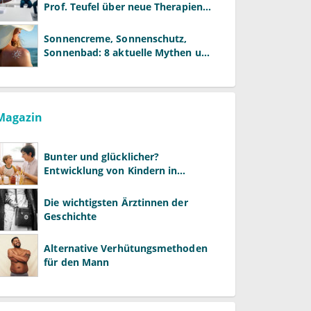
Prof. Teufel über neue Therapien
und die Rolle der Fachärzte
Sonnencreme, Sonnenschutz,
Sonnenbad: 8 aktuelle Mythen und
wie Sie Ihre Patienten richtig
aufklären können
Magazin
Bunter und glücklicher?
Entwicklung von Kindern in
LGBTQ+-Familien
Die wichtigsten Ärztinnen der
Geschichte
Alternative Verhütungsmethoden
für den Mann