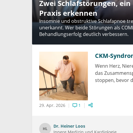
Zwei Schlafstörungen, ein
wegung
Praxis erkennen
n – mit
Insomnie und obstruktive Schlafapnoe tre
nnen
en
unerkannt. Wer beide Störungen als COMI
Behandlungserfolg deutlich verbessern.
CKM-Syndrom:
Wenn Herz, Niere
das Zusammenspi
stoppen, bevor da
29. Apr. 2026
1
Dr.
Heiner Loos
HL
Innere Medizin und Kardiologie