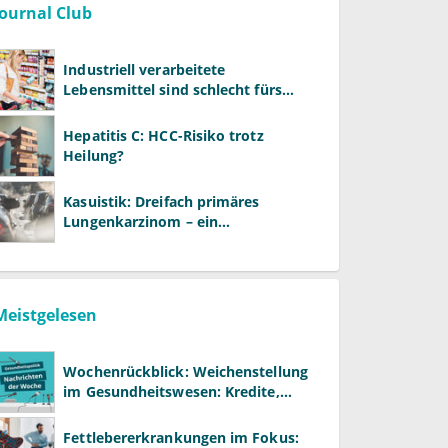
Journal Club
Industriell verarbeitete
Lebensmittel sind schlecht fürs
Gehirn
Hepatitis C: HCC-Risiko trotz
Heilung?
Kasuistik: Dreifach primäres
Lungenkarzinom – ein
ungewöhnlicher Fall
Meistgelesen
Wochenrückblick: Weichenstellung
im Gesundheitswesen: Kredite,
Reformen und neue Modelle
Fettlebererkrankungen im Fokus: