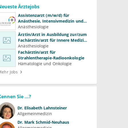
Neueste Ärztejobs
Assistenzarzt (m/w/d) für
Anästhesie, Intensivmedizin und
Schmerztherapie
Anästhesiologie
Ärztin/Arzt in Ausbildung zur/zum
Fachärztin/arzt für Innere Medizin
(Kardiologie, Nephrologie,
Anästhesiologie
Intensivmedizin)
Fachärztin/arzt für
Strahlentherapie-Radioonkologie
Hämatologie und Onkologie
Mehr Jobs
Kennen Sie ...?
Dr.
Elisabeth Lahnsteiner
Allgemeinmedizin
Dr.
Mark Schmid-Neuhaus
Allgemeinmedizin