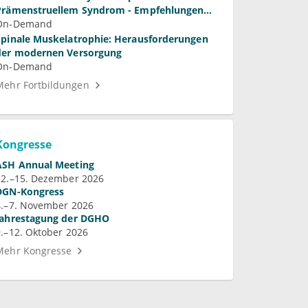
Prämenstruellem Syndrom - Empfehlungen
ür die Praxis
On-Demand
Spinale Muskelatrophie: Herausforderungen
der modernen Versorgung
On-Demand
Mehr Fortbildungen
Kongresse
ASH Annual Meeting
12.–15. Dezember 2026
DGN-Kongress
4.–7. November 2026
Jahrestagung der DGHO
9.–12. Oktober 2026
Mehr Kongresse