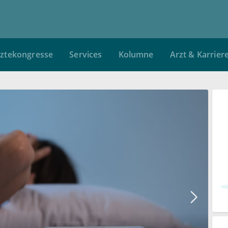
ztekongresse
Services
Kolumne
Arzt & Karrier