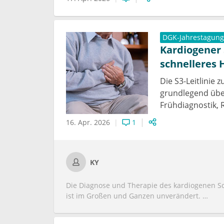
DGK-Jahrestagung
Kardiogener 
schnelleres 
Die S3-Leitlinie
grundlegend über
Frühdiagnostik, 
16. Apr. 2026
1
KY
Die Diagnose und Therapie des kardiogenen S
ist im Großen und Ganzen unverändert.
Invasive und nichtinvasive Massnahmen sind er
Zentren durchgeführt werden.