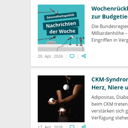
Wochenrückbl
zur Budgetie
Die Bundesregier
Milliardenhöhe –
Eingriffen in Ve
20. Apr. 2026
CKM-Syndrom
Herz, Niere 
Adipositas, Diab
beim CKM treten 
verstärken sich 
Verfügung stehe
17. Apr. 2026