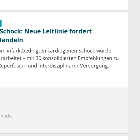
Schock: Neue Leitlinie fordert
Handeln
 zum infarktbedingten kardiogenen Schock wurde
arbeitet – mit 30 konsolidierten Empfehlungen zu
Reperfusion und interdisziplinärer Versorgung.
chocks
forderlich und sollten am ehesten in spezialisierten